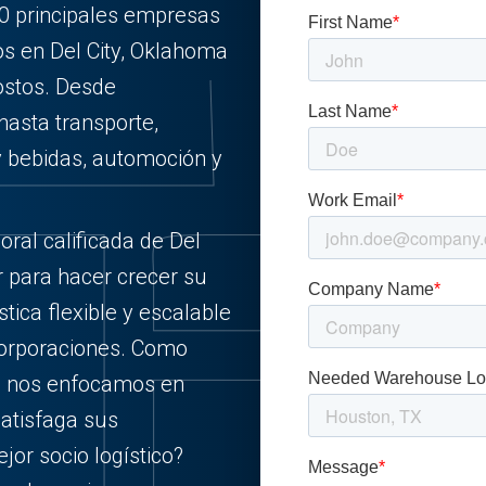
0 principales empresas
os en Del City, Oklahoma
ostos. Desde
asta transporte,
 bebidas, automoción y
oral calificada de Del
r para hacer crecer su
tica flexible y escalable
corporaciones. Como
a, nos enfocamos en
satisfaga sus
or socio logístico?