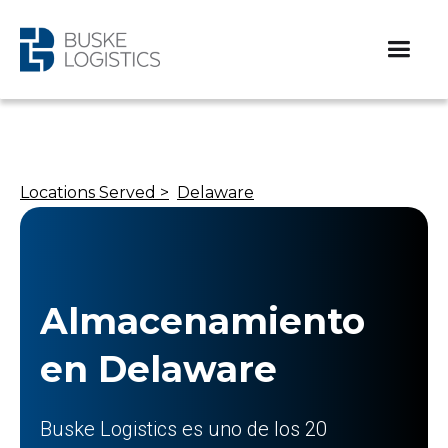
Locations Served >
Delaware
Almacenamiento
en Delaware
Buske Logistics es uno de los 20