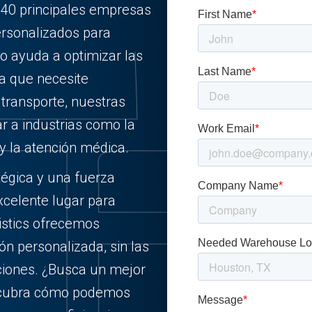
 40 principales empresas
ersonalizados para
o ayuda a optimizar las
ea que necesite
ransporte, nuestras
r a industrias como la
y la atención médica.
tégica y una fuerza
excelente lugar para
istics ofrecemos
ión personalizada, sin las
ciones. ¿Busca un mejor
escubra cómo podemos