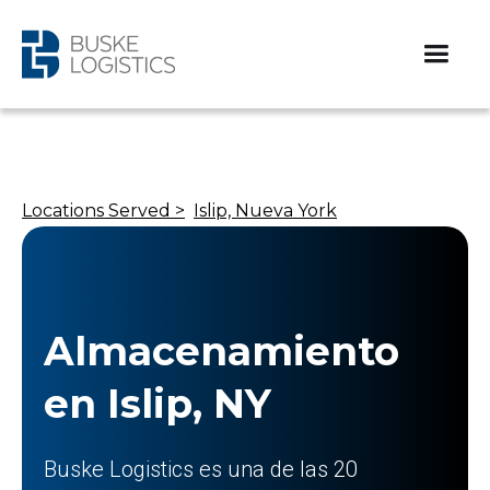
Locations Served >
Islip, Nueva York
Almacenamiento
en Islip, NY
Buske Logistics es una de las 20