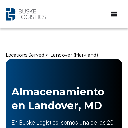
Locations Served >
Landover (Maryland)
Almacenamiento
en Landover, MD
En Buske Logistics, somos una de las 20