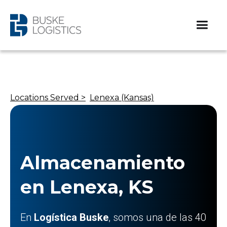
Locations Served >
Lenexa (Kansas)
Almacenamiento
en Lenexa, KS
En
Logística Buske
, somos una de las 40