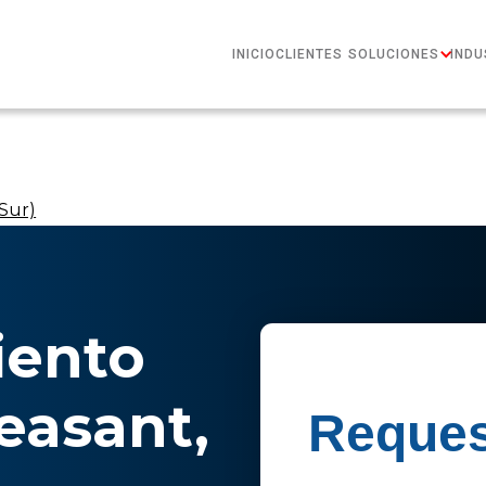
INICIO
CLIENTES
SOLUCIONES
INDU
 Sur)
ento
easant,