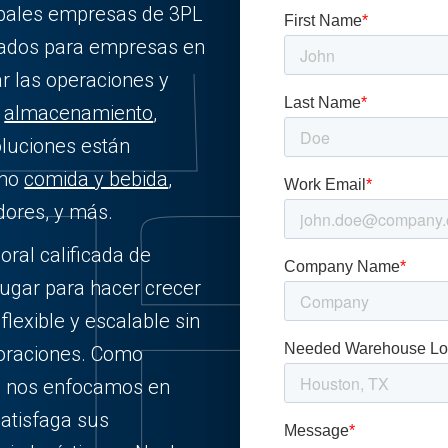
cipales empresas de 3PL
izados para empresas en
r las operaciones y
e
almacenamiento
,
oluciones están
omo
comida y bebida
,
dores, y más.
oral calificada de
lugar para hacer crecer
flexible y escalable sin
poraciones. Como
a, nos enfocamos en
satisfaga sus