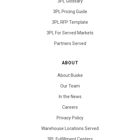
3PL Glossary
3PL Pricing Guide
3PL RFP Template
3PL For Served Markets
Partners Served
ABOUT
About Buske
Our Team
In the News
Careers
Privacy Policy
Warehouse Locations Served
3PL Fulfillment Centers