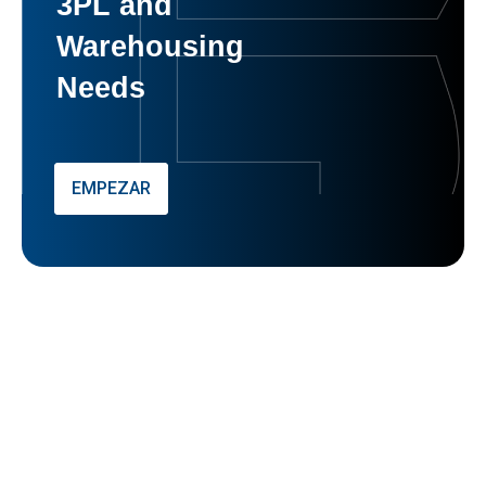
3PL and
Warehousing
Needs
EMPEZAR