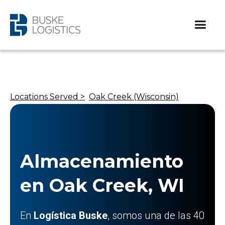
Locations Served >
Oak Creek (Wisconsin)
Almacenamiento
en Oak Creek, WI
En
Logística Buske
, somos una de las 40