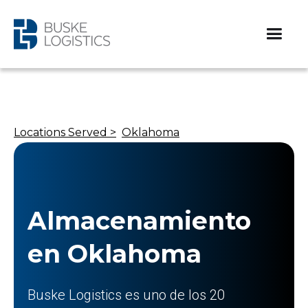
Locations Served >
Oklahoma
Almacenamiento
en Oklahoma
Buske Logistics es uno de los 20