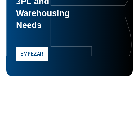
3PL and
Warehousing
Needs
EMPEZAR