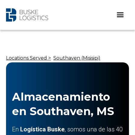
Locations Served >
Southaven (Misisipi)
Almacenamiento
en Southaven, MS
En
Logística Buske
, somos una de las 40