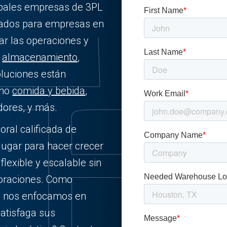
cipales empresas de 3PL
izados para empresas en
ar las operaciones y
e
almacenamiento
,
oluciones están
omo
comida y bebida
,
dores, y más.
oral calificada de
lugar para hacer crecer
flexible y escalable sin
poraciones. Como
a, nos enfocamos en
satisfaga sus