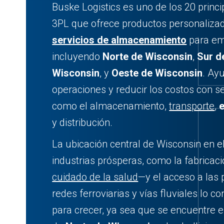
Buske Logistics es uno de los 20 princ
3PL que ofrece productos personaliz
servicios de almacenamiento
para em
incluyendo
Norte de Wisconsin
,
Sur d
Wisconsin
, y
Oeste de Wisconsin
. Ay
operaciones y reducir los costos con s
como el almacenamiento,
transporte
,
y distribución.
La ubicación central de Wisconsin en e
industrias prósperas, como la fabricac
cuidado de la salud
—y el acceso a las 
redes ferroviarias y vías fluviales lo c
para crecer, ya sea que se encuentre en