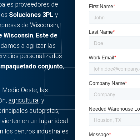
ipales proveedores de
ados
Soluciones 3PL
y
presas de Wisconsin,
e Wisconsin
,
Este de
udamos a agilizar las
ervicios personalizados
empaquetado conjunto
,
l Medio Oeste, las
ión,
agricultura
, y
principales autopistas,
onvierten en un lugar ideal
 los centros industriales