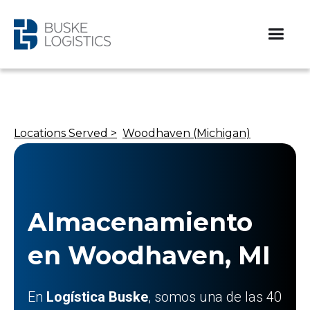
Locations Served >
Woodhaven (Michigan)
Almacenamiento
en Woodhaven, MI
En
Logística Buske
, somos una de las 40