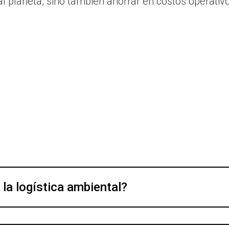
al planeta, sino también ahorrar en costos operativ
 la logística ambiental?