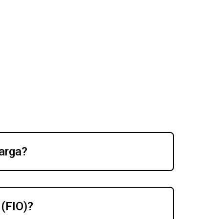
carga?
 (FIO)?