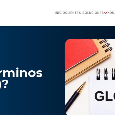
INICIO
CLIENTES
SOLUCIONES
INDU
érminos
)?