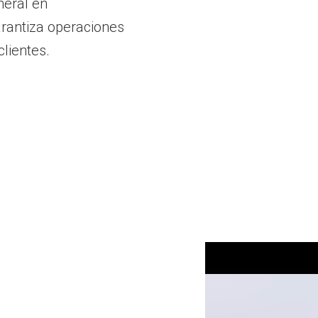
neral en
arantiza operaciones
lientes.