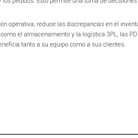
s y los pedidos. Esto permite una toma de decisione
n operativa, reduce las discrepancias en el invent
como el almacenamiento y la logística 3PL, las PDT 
eneficia tanto a su equipo como a sus clientes.