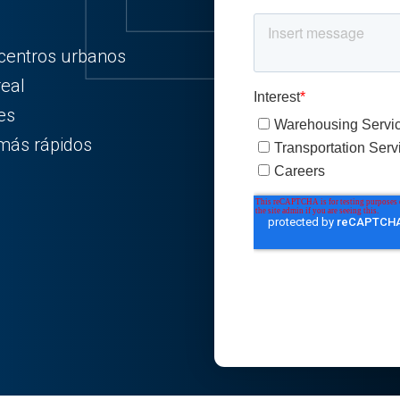
centros urbanos
real
es
 más rápidos