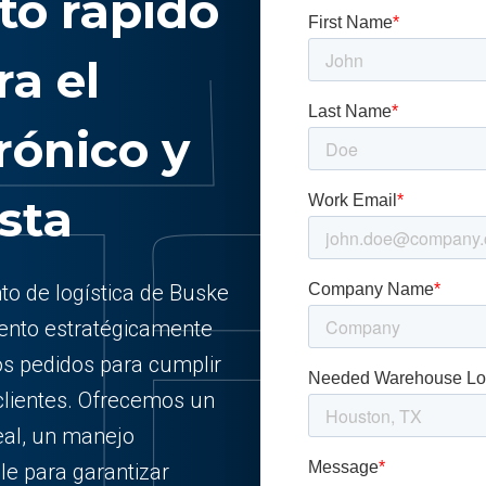
o rápido
ra el
rónico y
sta
o de logística de Buske
ento estratégicamente
os pedidos para cumplir
 clientes. Ofrecemos un
eal, un manejo
e para garantizar