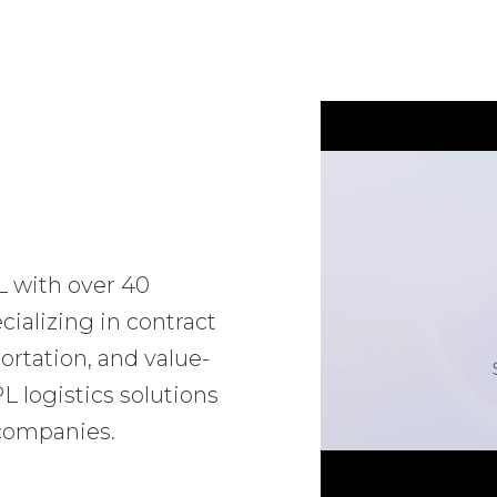
L with over 40
ializing in contract
ortation, and value-
 logistics solutions
 companies.