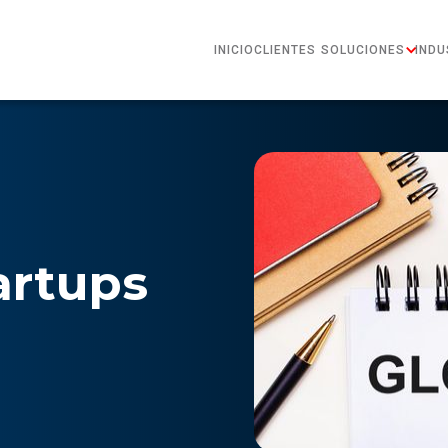
INICIO
CLIENTES
SOLUCIONES
INDU
artups