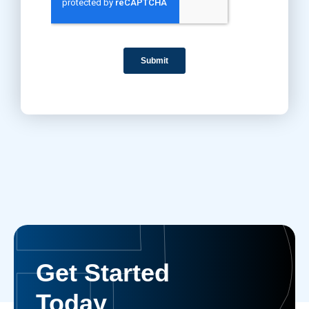
Get Started
Today