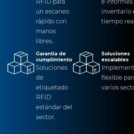
RFID para
e informes
un escaneo
inventario
rápido con
tiempo real
manos
libres.
Garantía de
Soluciones
cumplimiento
escalables
Soluciones
Implement
de
flexible par
etiquetado
varios sect
RFID
estándar del
sector.