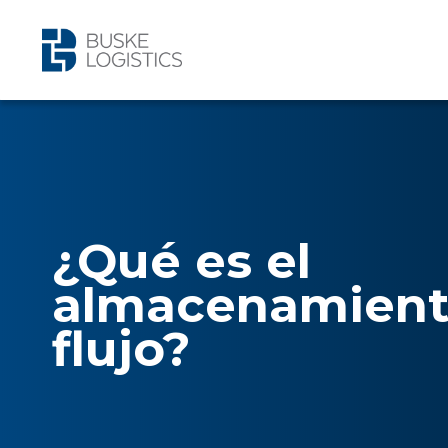
¿Qué es el
almacenamient
flujo?