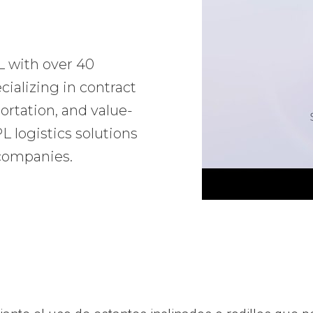
L with over 40
ializing in contract
ortation, and value-
 logistics solutions
 companies.