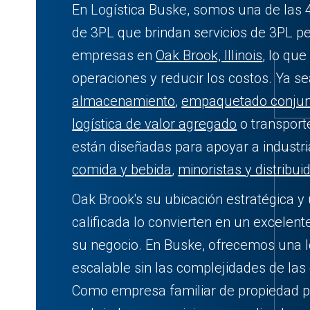
En Logística Buske, somos una de las 
de 3PL que brindan servicios de 3PL p
empresas en
Oak Brook, Illinois
, lo que
operaciones y reducir los costos. Ya s
almacenamiento
,
empaquetado conjun
logística de valor agregado
o transport
están diseñadas para apoyar a industr
comida y bebida
,
minoristas y distribui
Oak Brook's su ubicación estratégica y
calificada lo convierten en un excelent
su negocio. En Buske, ofrecemos una lo
escalable sin las complejidades de las
Como empresa familiar de propiedad p